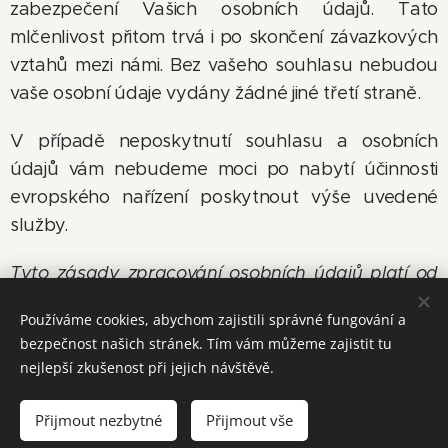
zabezpečení Vašich osobních údajů. Tato
mlčenlivost přitom trvá i po skončení závazkových
vztahů mezi námi. Bez vašeho souhlasu nebudou
vaše osobní údaje vydány žádné jiné třetí straně.
V případě neposkytnutí souhlasu a osobních
údajů vám nebudeme moci po nabytí účinnosti
evropského nařízení poskytnout výše uvedené
služby.
Tyto zásady zpracování osobních údajů platí od
25.5.2018
Používáme cookies, abychom zajistili správné fungování a
bezpečnost našich stránek. Tím vám můžeme zajistit tu
nejlepší zkušenost při jejich návštěvě.
© 2026 PodoBalance / Odborná péče o nohy a pohybový aparát
Přijmout nezbytné
Přijmout vše
Vytvořeno službou
Webnode
Cookies