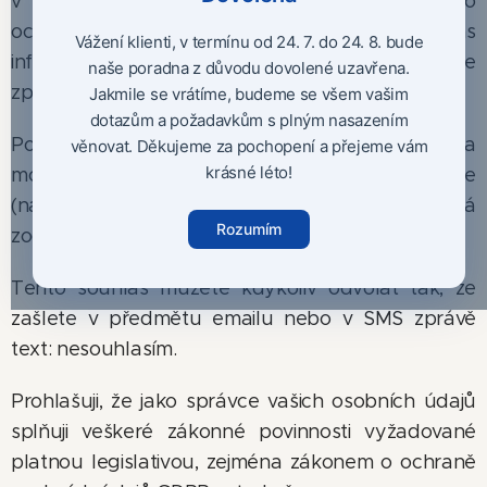
v souvislosti s novým evropským nařízením o
ochraně osobních údajů (GDPR), jsem povinna Vás
Vážení klienti, v termínu od 24. 7. do 24. 8. bude
informovat o vyjádření vašeho souhlasu se
naše poradna z důvodu dovolené uzavřena.
zpracováním vašich osobních údajů.
Jakmile se vrátíme, budeme se všem vašim
dotazům a požadavkům s plným nasazením
Pokud jste mým zákazníkem, objednáváte se na
věnovat. Děkujeme za pochopení a přejeme vám
krásné léto!
moje služby, svěřujete mi své osobní údaje
(např. telefon, email, jméno a příjmení...). Já
Rozumím
zodpovídám za jejich ochranu a zabezpečení.
Tento souhlas můžete kdykoliv odvolat tak, že
zašlete v předmětu emailu nebo v SMS zprávě
text: nesouhlasím.
Prohlašuji, že jako správce vašich osobních údajů
splňuji veškeré zákonné povinnosti vyžadované
platnou legislativou, zejména zákonem o ochraně